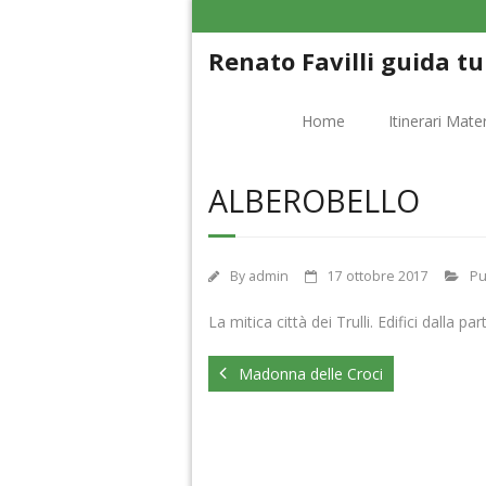
Renato Favilli guida tu
Home
Itinerari Mate
ALBEROBELLO
By
admin
17 ottobre 2017
Pu
La mitica città dei Trulli. Edifici dalla p
Madonna delle Croci