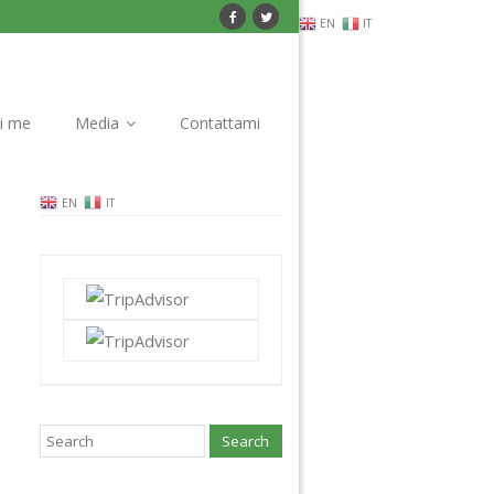
EN
IT
i me
Media
Contattami
EN
IT