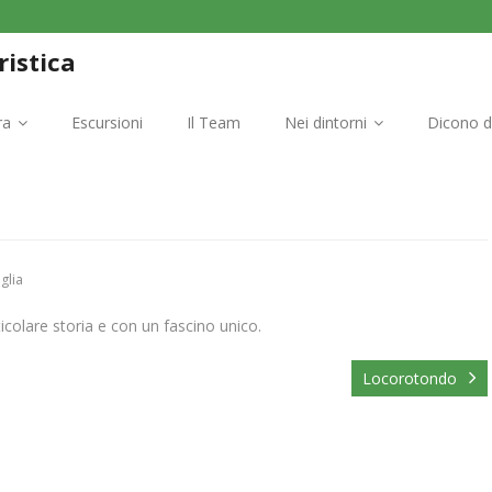
ristica
ra
Escursioni
Il Team
Nei dintorni
Dicono d
glia
articolare storia e con un fascino unico.
Locorotondo